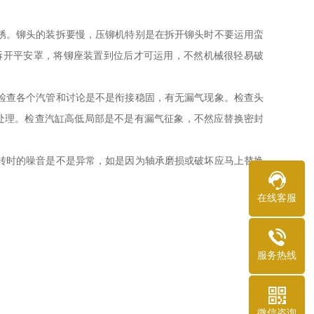
锈。铆头的装拆要慢，压铆机特别是在拆开铆头时不要运用蛮
拆开平安罩，将铆座装置到位后才可运用，不然机械很轻易破
检查各个汽管和讨论是不是衔接稳固，有无漏气现象。检查头
处理。检查汽缸高低局部是不是有漏气征象，不然应替换密封
转时的噪音是不是异常，如是因为轴承磨损或破坏应马上替换
在线客服
服务热线
微信咨询