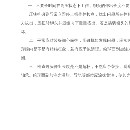
一、不要长时间在高压状态下工作，铆头的伸出长度不要
压铆机碰到异常立即停止操作并检查，找出问题所在并解决
力拔出，应扭转铆头并迟缓向下慢慢拔出。若是插装铆头的
坏。
二、平常应对装备细心保护，压铆机如发现问题，应实时处
形腔内是不是有粘结征象，若有应予以清理。给球面副加注
圈。
三、检查铆头伸出长度是不是超标，不然应予替换。观察铆
轴承。给球面副加注光滑脂。导轨等部位应涂抹黄油，使其