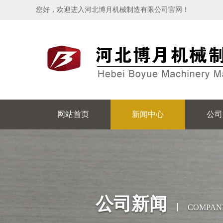
您好，欢迎进入河北博月机械制造有限公司官网！
网站首页
新闻中心
公司
公司新闻
COMPAN