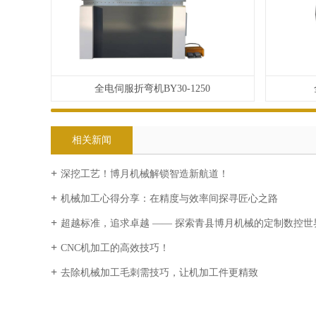
全电伺服折弯机BY30-1250
相关新闻
深挖工艺！博月机械解锁智造新航道！
机械加工心得分享：在精度与效率间探寻匠心之路
超越标准，追求卓越 —— 探索青县博月机械的定制数控世
CNC机加工的高效技巧！
去除机械加工毛刺需技巧，让机加工件更精致