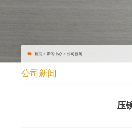
首页
>
新闻中心
>
公司新闻
公司新闻
压