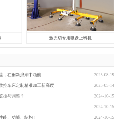
4
激光切专用吸盘上料机
蕴，在创新浪潮中领航
2025-08-19
数控车床定制精准加工新高度
2025-05-14
监控与调整？
2024-10-15
2024-10-15
性能、功能、结构！
2024-10-15