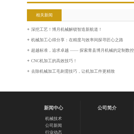
相关新闻
深挖工艺！博月机械解锁智造新航道！
机械加工心得分享：在精度与效率间探寻匠心之路
超越标准，追求卓越 —— 探索青县博月机械的定制数
CNC机加工的高效技巧！
去除机械加工毛刺需技巧，让机加工件更精致
新闻中心
公司简介
机械技术
公司新闻
行业动态