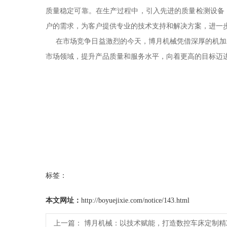
质量稳定可靠。在生产过程中，引入先进的质量检测设备
户的需求，为客户提供专业的技术支持和解决方案，进一
在市场竞争日益激烈的今天，博月机械凭借深厚的机加工
市场领域，提升产品质量和服务水平，向着更高的目标迈
标签：
本文网址：
http://boyuejixie.com/notice/143.html
上一篇：
博月机械：以技术赋能，打造数控车床定制精