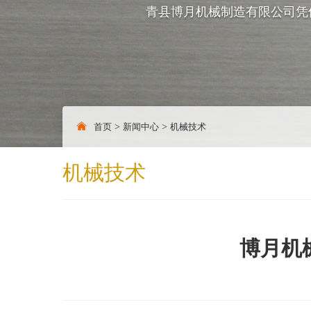
青县博月机械制造有限公司凭
首页
>
新闻中心
>
机械技术
机械技术
博月机