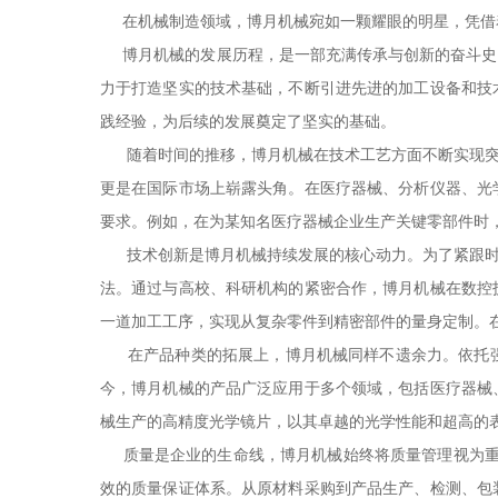
在机械制造领域，博月机械宛如一颗耀眼的明星，凭借
博月机械的发展历程，是一部充满传承与创新的奋斗史。
力于打造坚实的技术基础，不断引进先进的加工设备和技
践经验，为后续的发展奠定了坚实的基础。
随着时间的推移，博月机械在技术工艺方面不断实现突破
更是在国际市场上崭露头角。在医疗器械、分析仪器、光
要求。例如，在为某知名医疗器械企业生产关键零部件时
技术创新是博月机械持续发展的核心动力。为了紧跟时代
法。通过与高校、科研机构的紧密合作，博月机械在数控
一道加工工序，实现从复杂零件到精密部件的量身定制。
在产品种类的拓展上，博月机械同样不遗余力。依托强
今，博月机械的产品广泛应用于多个领域，包括医疗器械
械生产的高精度光学镜片，以其卓越的光学性能和超高的
质量是企业的生命线，博月机械始终将质量管理视为重中
效的质量保证体系。从原材料采购到产品生产、检测、包