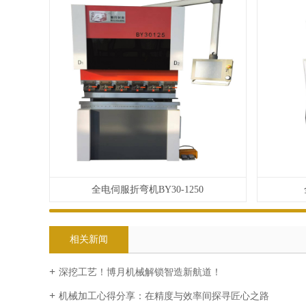
全电伺服折弯机BY30-1250
相关新闻
深挖工艺！博月机械解锁智造新航道！
机械加工心得分享：在精度与效率间探寻匠心之路