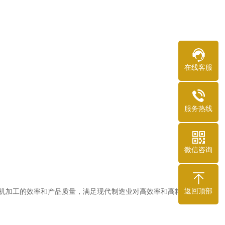
在线客服
服务热线
微信咨询
返回顶部
机加工的效率和产品质量，满足现代制造业对高效率和高精度