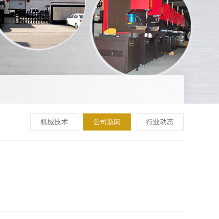
机械技术
公司新闻
行业动态