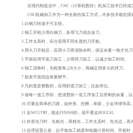
在现代制造业中，CNC（计算机数控）机加工技术已经成为
CNC机械加工作为一种全新的加工方式，许多技术都在摸索
1.白钢刀转速不可太快。
2.铜工开粗少用白钢刀，多用飞刀或合金刀。
3.工件太高时，应分层用不同长度的刀开粗。
4.用大刀开粗后，应用小刀再清除余料，保证余量一致才光刀
5.平面应用平底刀加工，少用球刀加工，以减少加工时间。
6.铜工清角时，先检查角上R大小，再确定用多大的球刀。
7.校表平面四边角要锣平。
8.凡斜度是整数的，应用斜度刀加工，比如管位。
9.做每一道工序前，想清楚前一道工序加工后所剩的余量，
10.尽量走简单的刀路，如外形、挖槽，单面，少走环绕等高
11.走WCUT时，能走FINISH的，就不要走ROUGH。
12.外形光刀时，先粗光，再精光，工件太高时，先光边，再
13.合理设置公差，以平衡加工精度和电脑计算时间。开粗时，公