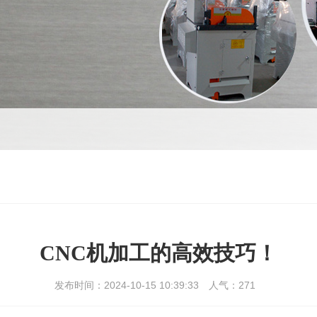
CNC机加工的高效技巧！
发布时间：2024-10-15 10:39:33
人气：
271