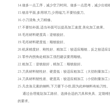
14.做多一点工序，减少空刀时间。做多一点思考，减少出
15.铣非平面,多用球刀,少用端刀,不要怕接刀。
16.小刀清角,大刀精修。
17.不要怕补面,适当补面可以提高加工速度,美化加工效果。
18.毛坯材料硬度高：逆铣较好。
19.毛坯材料硬度低：顺铣较好。
20.机床精度好、刚性好、精加工：较适应顺铣，反之较适应
21.零件内拐角处精加工强烈建议要用顺铣。
22.粗加工：逆铣较好，精加工：顺铣较好。
23.刀具材料韧性好、硬度低：较适应粗加工（大切削量加工
24.刀具材料韧性差、硬度高：较适应精加工（小切削量加工
25.凡含洛元素的钢料,下刀要下小些,因为此种钢料有粘刀性。
通过合理规划加工路径、选择合适的刀具和夹具、定期维护
的要求。