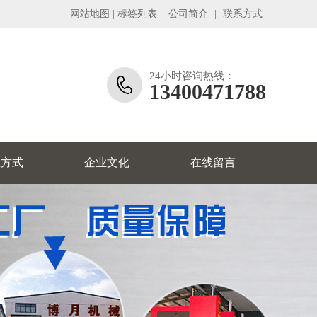
网站地图
|
标签列表
|
公司简介
|
联系方式
24小时咨询热线：
13400471788
系方式
企业文化
在线留言