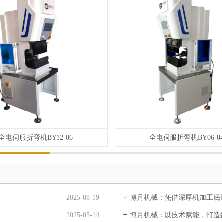
全电伺服折弯机BY12-06
全电伺服折弯机BY06-0
2025-08-19
博月机械：凭借深厚机加工底
2025-05-14
博月机械：以技术赋能，打造