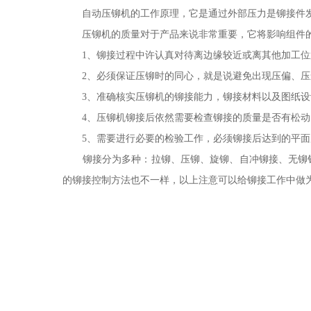
自动压铆机的工作原理，它是通过外部压力是铆接件发
压铆机的质量对于产品来说非常重要，它将影响组件的
1、铆接过程中许认真对待离边缘较近或离其他加工位
2、必须保证压铆时的同心，就是说避免出现压偏、压
3、准确核实压铆机的铆接能力，铆接材料以及图纸设
4、压铆机铆接后依然需要检查铆接的质量是否有松动
5、需要进行必要的检验工作，必须铆接后达到的平面
铆接分为多种：拉铆、压铆、旋铆、自冲铆接、无铆钉
的铆接控制方法也不一样，以上注意可以给铆接工作中做