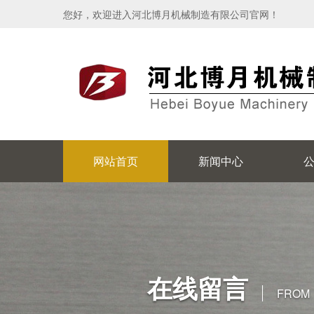
您好，欢迎进入河北博月机械制造有限公司官网！
网站首页
新闻中心
在线留言
FROM