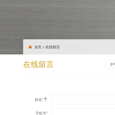
> 在线留言
首页
在线留言
折
姓名
*

手机号
*