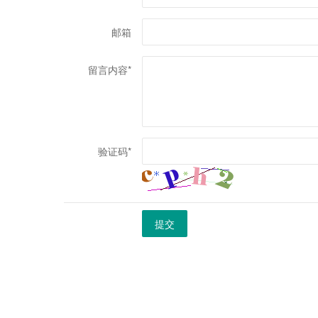
邮箱
留言内容
*
验证码
*