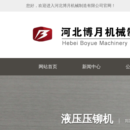
您好，欢迎进入河北博月机械制造有限公司官网！
网站首页
新闻中心
液压压铆机
R