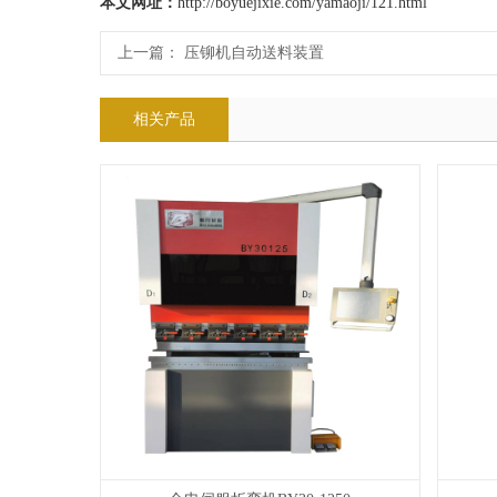
本文网址：
http://boyuejixie.com/yamaoji/121.html
上一篇：
压铆机自动送料装置
相关产品