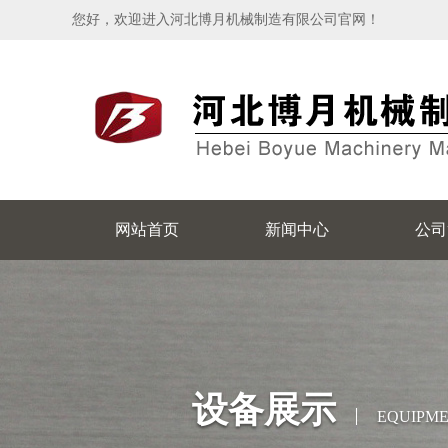
您好，欢迎进入河北博月机械制造有限公司官网！
网站首页
新闻中心
公司
设备展示
EQUIPM