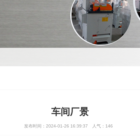
车间厂景
发布时间：2024-01-26 16:39:37
人气：
146