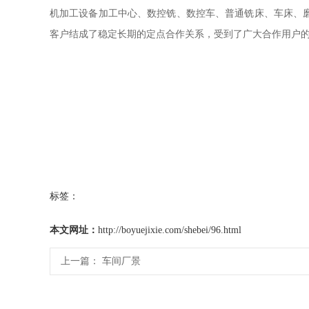
机加工设备加工中心、数控铣、数控车、普通铣床、车床、
客户结成了稳定长期的定点合作关系，受到了广大合作用户
标签：
本文网址：
http://boyuejixie.com/shebei/96.html
上一篇：
车间厂景