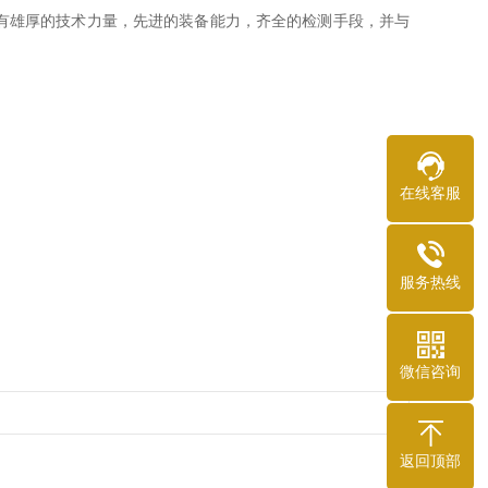
有雄厚的技术力量，先进的装备能力，齐全的检测手段，并与
在线客服
服务热线
微信咨询
返回顶部