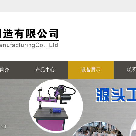
简介
产品中心
设备展示
联
ENT