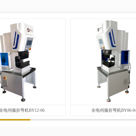
全电伺服折弯机BY12-06
全电伺服折弯机BY06-0