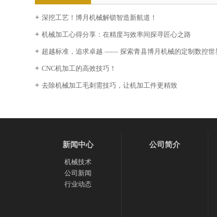
深挖工艺！博月机械解锁智造新航道！
机械加工心得分享：在精度与效率间探寻匠心之路
超越标准，追求卓越 —— 探索青县博月机械的定制数控世
CNC机加工的高效技巧！
去除机械加工毛刺需技巧，让机加工件更精致
新闻中心
公司简介
机械技术
公司新闻
行业动态