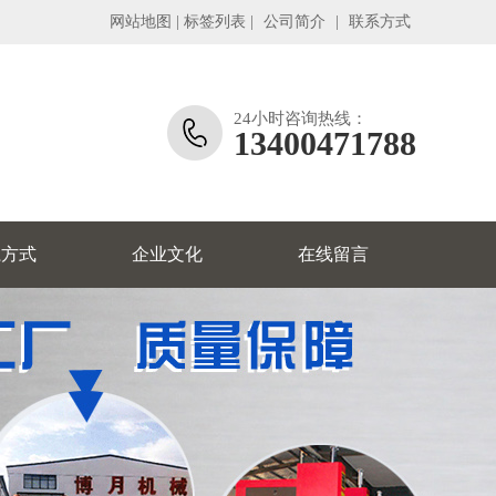
网站地图
|
标签列表
|
公司简介
|
联系方式
24小时咨询热线：
13400471788
系方式
企业文化
在线留言