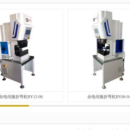
全电伺服折弯机BY12-06
全电伺服折弯机BY06-0