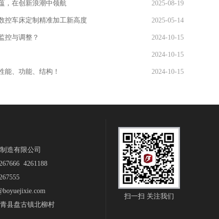
蕴，在创新浪潮中领航
2025-08-19
数控车床定制精准加工新高度
2025-05-14
监控与调整？
2024-10-15
2024-10-15
性能、功能、结构！
2024-10-15
制造有限公司
67666 4261188
67555
oyuejixie.com
扫一扫 关注我们
青县盘古镇北柳村