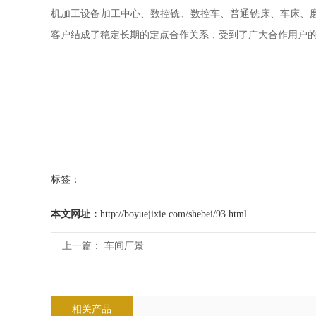
机加工设备加工中心、数控铣、数控车、普通铣床、车床、
客户结成了稳定长期的定点合作关系，受到了广大合作用户
标签：
本文网址：
http://boyuejixie.com/shebei/93.html
上一篇：
车间厂景
相关产品