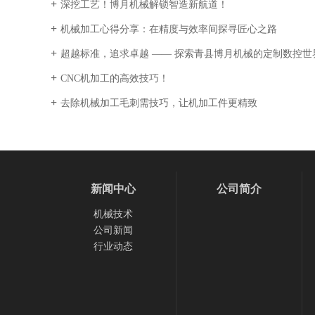
深挖工艺！博月机械解锁智造新航道！
机械加工心得分享：在精度与效率间探寻匠心之路
超越标准，追求卓越 —— 探索青县博月机械的定制数控世
CNC机加工的高效技巧！
去除机械加工毛刺需技巧，让机加工件更精致
新闻中心
公司简介
机械技术
公司新闻
行业动态