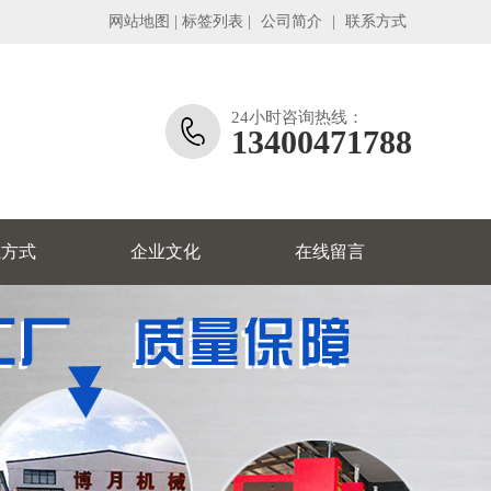
网站地图
|
标签列表
|
公司简介
|
联系方式
24小时咨询热线：
13400471788
系方式
企业文化
在线留言