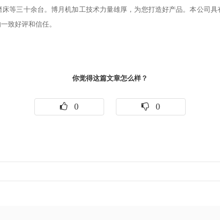
磨床等三十余台。博月机加工技术力量雄厚，为您打造好产品。本公司具
的一致好评和信任。
你觉得这篇文章怎么样？
0
0