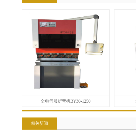
全电伺服折弯机BY30-1250
相关新闻