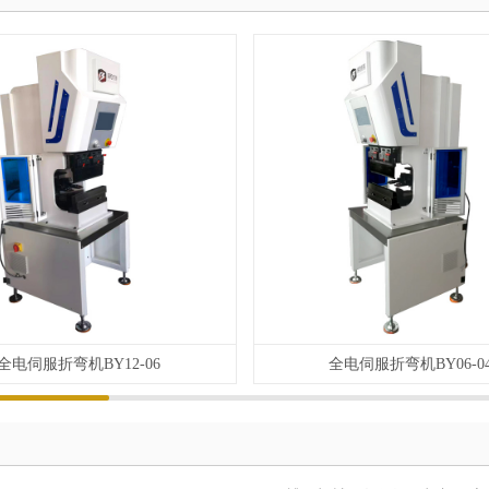
全电伺服折弯机BY12-06
全电伺服折弯机BY06-0