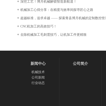
深挖工艺！博月机械解锁智造新航道！
机械加工心得分享：在精度与效率间探寻匠心之路
超越标准，追求卓越 —— 探索青县博月机械的定制数控世
CNC机加工的高效技巧！
去除机械加工毛刺需技巧，让机加工件更精致
新闻中心
公司简介
机械技术
公司新闻
行业动态