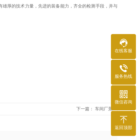
有雄厚的技术力量，先进的装备能力，齐全的检测手段，并与
在线客服
服务热线
微信咨询
下一篇：
车间厂景
返回顶部