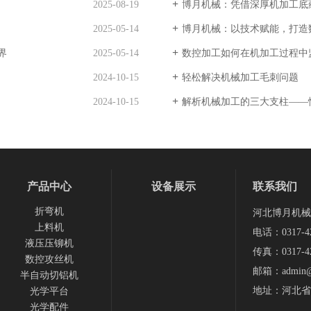
2025-08-19
博月机械：凭借深厚机加工底
2025-05-14
博月机械：以技术赋能，打造
界
2025-05-14
数控加工如何在机加工过程中
2024-10-15
轻松解决机械加工毛刺问题
2024-10-15
解析机械加工的三大支柱——
产品中心
设备展示
联系我们
折弯机
河北博月机械
上料机
电话：0317-42
液压压铆机
传真：0317-42
数控攻丝机
邮箱：admin@b
半自动切铝机
地址：河北省
光学平台
光学配件