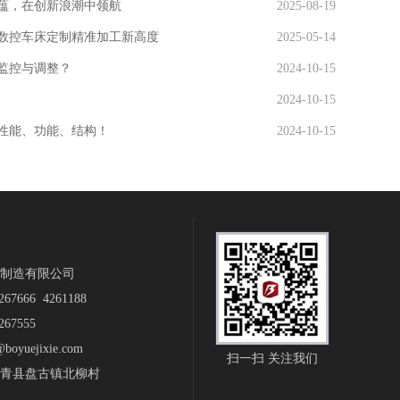
蕴，在创新浪潮中领航
2025-08-19
数控车床定制精准加工新高度
2025-05-14
监控与调整？
2024-10-15
2024-10-15
性能、功能、结构！
2024-10-15
制造有限公司
67666 4261188
67555
oyuejixie.com
扫一扫 关注我们
青县盘古镇北柳村