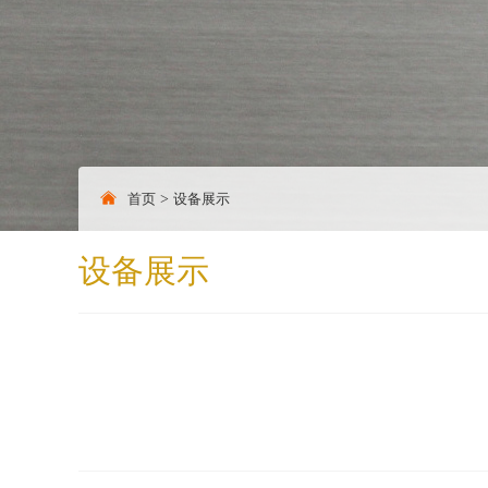
首页
>
设备展示
设备展示