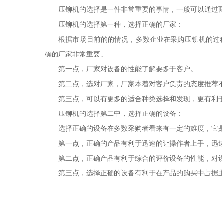
压铆机的选择是一件非常重要的事情，一般可以通过两
压铆机的选择第一种，选择正确的厂家：
根据市场目前的的情况，多数企业在采购压铆机的过程
确的厂家非常重要。
第一点，厂家对设备的性能了解要多于客户。
第二点，选对厂家，厂家本着对客户负责的态度推荐不
第三点，可以有更多的适合种类选择和发现，更有利
压铆机的选择第二中，选择正确的设备：
选择正确的设备在多数采购者看来有一定的难度，它是
第一点，正确的产品有利于迅速的让操作者上手，迅
第二点，正确产品有利于综合的评价设备的性能，对设
第三点，选择正确的设备有利于在产品的购买中占据主