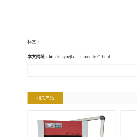
标签：
本文网址：
http://boyuejixie.com/notice/1.html
相关产品