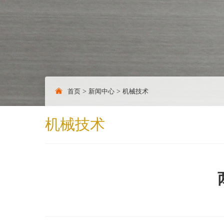
首页
>
新闻中心
>
机械技术
机械技术